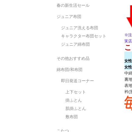
春の新生活セール
ジュニア布団
ジュニア洗える布団
※注
キャラクター布団セット
実店
ジュニア綿布団
こ
その他おすすめ品
女性
女性
綿布団/和布団
中綿
裏地
即日発送コーナー
表地
衿(
上下セット
掛ふとん
肌掛ふとん
敷布団
こたつ