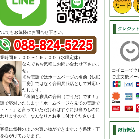
クレジッ
INEでもお気軽にお問合せ下さい。
業時間９：００〜１９：００（水曜定休）
なんでもお気軽にお問い合わせ下さいま
コイニーでク
せ。
ご注文後メー
※お電話ではホームページの名前【快眠
工房】ではなく合田呉服店として対応い
たします。
「着物と寝具の合田（ごうだ）です！」
話で応対いたします「ホームページを見ての電話で
・・・」と言っていただければすぐに担当のものに
わりますので、なんなりとお申し付けくださいま
。
客様に気持のよいお買い物ができますよう迅速・丁
銀行振込
を心がけております。