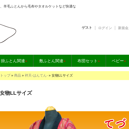
、羊毛ふとんから毛布やタオルケットなど快適な
ゲスト
ログイン
新規会
となら【快眠工房】
掛ふとん関連
»
敷ふとん関連
»
布団セット
»
ベビー
»
トップ
»
商品
»
袢天-はんてん-
» 女物LLサイズ
女物LLサイズ