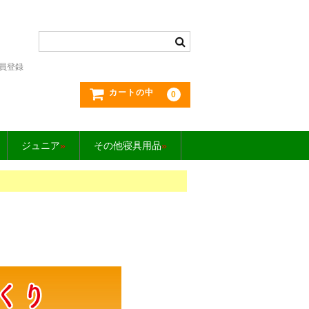
員登録
カートの中
0
ジュニア
»
その他寝具用品
»