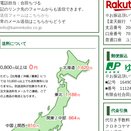
電話担当：合田ちづる
記のリンク先のフォームからも送信できます。
送信フォームはこちらから
※お振込頂い
常のメール送信はこちらからどうぞ
【楽天銀行 
info@kaiminkobo.co.jp
支店番号 20
口座番号 701
普通口座 ユ
送料について
郵便振込
※お振込頂い
■記号 1649
■番号 11124
有限会社合田
代金引換
代引き手数
クロネコヤマ