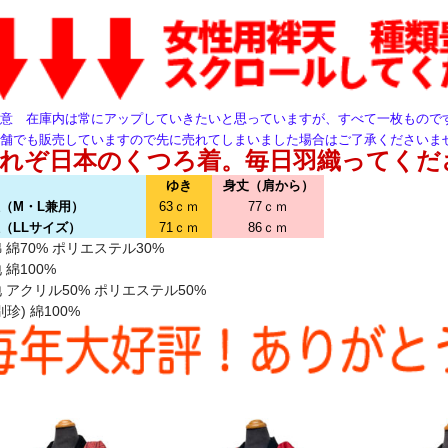
意 在庫内は常にアップしていきたいと思っていますが、すべて一枚もので
舗でも販売していますので先に売れてしまいました場合はご了承くださいま
れぞ日本のくつろ着。毎日羽織ってくだ
ゆき
身丈（肩から）
（M・L兼用）
63ｃｍ
77ｃｍ
（LLサイズ）
71ｃｍ
86ｃｍ
 綿70% ポリエステル30%
 綿100%
 アクリル50% ポリエステル50%
別珍) 綿100%