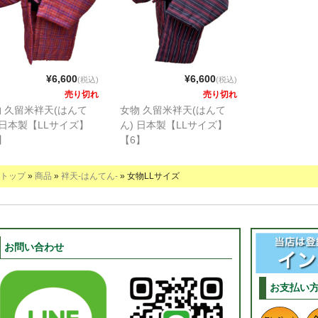
¥6,600
¥6,600
(税込)
(税込)
売り切れ
売り切れ
 久留米袢天(はんて
女物 久留米袢天(はんて
 日本製【LLサイズ】
ん) 日本製【LLサイズ】
】
【6】
トップ
»
商品
»
袢天-はんてん-
» 女物LLサイズ
お問い合わせ
お支払い