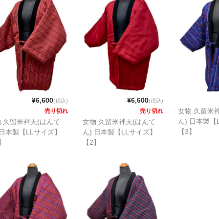
¥6,600
¥6,600
(税込)
(税込)
女物 久留米
売り切れ
売り切れ
ん) 日本製【
 久留米袢天(はんて
女物 久留米袢天(はんて
【3】
 日本製【LLサイズ】
ん) 日本製【LLサイズ】
】
【2】