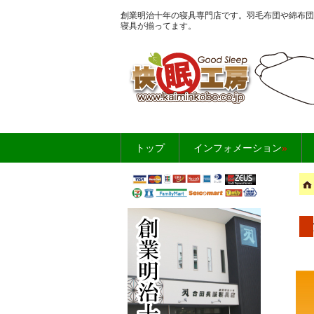
創業明治十年の寝具専門店です。羽毛布団や綿布団
寝具が揃ってます。
お布団・寝具のこ
トップ
インフォメーション
»