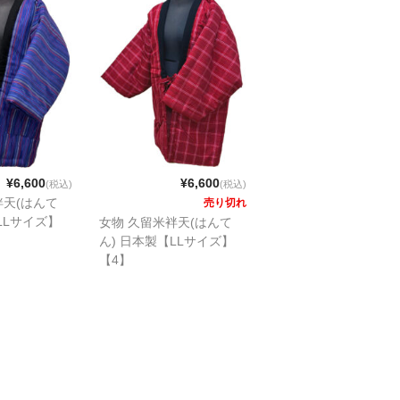
¥6,600
¥6,600
(税込)
(税込)
袢天(はんて
売り切れ
LLサイズ】
女物 久留米袢天(はんて
ん) 日本製【LLサイズ】
【4】