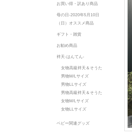
お買い得・訳あり商品
母の日-2020年5月10日
（日）オススメ商品
ギフト・雑貨
お勧め商品
袢天-はんてん-
女物高級袢天＆そうた
男物M/Lサイズ
男物LLサイズ
男物高級袢天＆そうた
女物M/Lサイズ
女物LLサイズ
ベビー関連グッズ