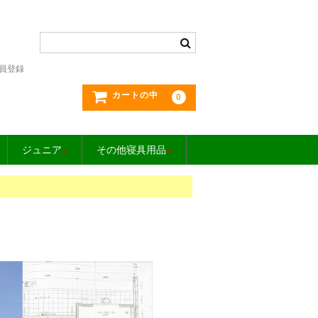
員登録
カートの中
0
ジュニア
»
その他寝具用品
»