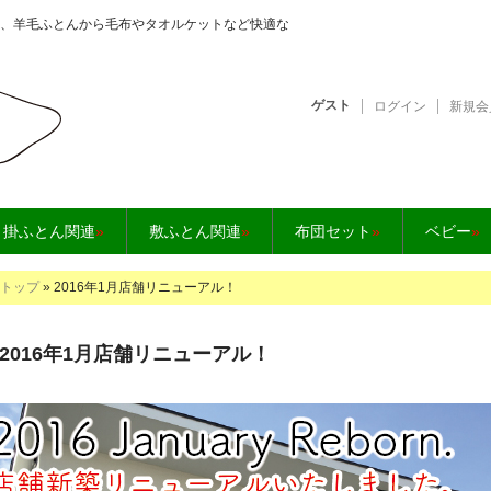
、羊毛ふとんから毛布やタオルケットなど快適な
ゲスト
ログイン
新規会
となら【快眠工房】
掛ふとん関連
»
敷ふとん関連
»
布団セット
»
ベビー
»
トップ
» 2016年1月店舗リニューアル！
2016年1月店舗リニューアル！