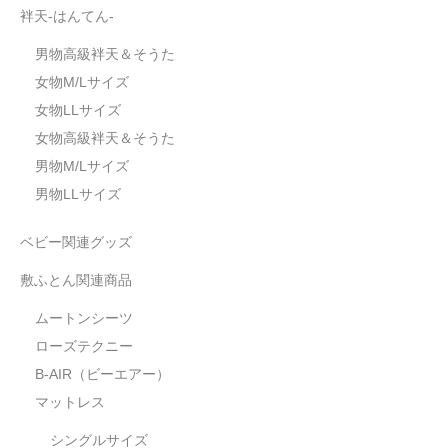
袢天-はんてん-
男物高級袢天＆そうた
女物M/Lサイズ
女物LLサイズ
女物高級袢天＆そうた
男物M/Lサイズ
男物LLサイズ
ベビー関連グッズ
敷ふとん関連商品
ムートンシーツ
ローズテクニー
B-AIR（ビーエアー）
マットレス
シングルサイズ