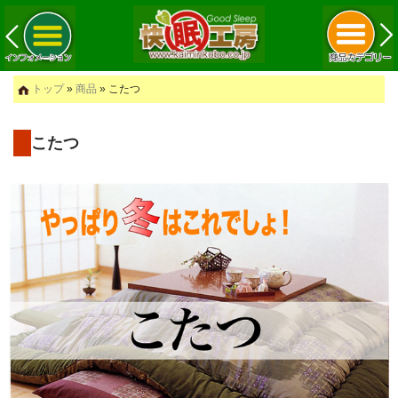
トップ
»
商品
» こたつ
こたつ