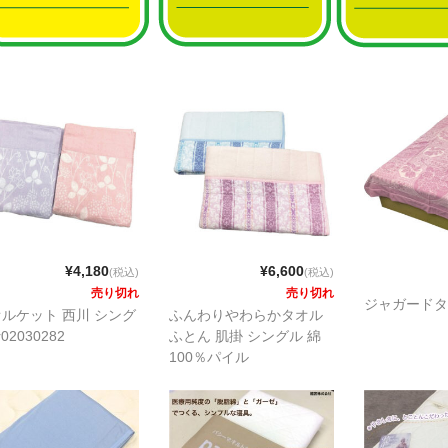
¥4,180
¥6,600
(税込)
(税込)
売り切れ
売り切れ
ジャガードタ
ルケット 西川 シング
ふんわりやわらかタオル
r02030282
ふとん 肌掛 シングル 綿
100％パイル