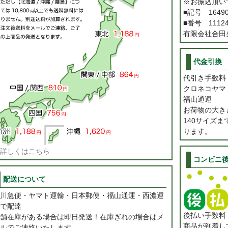
※お振込頂い
■記号 1649
■番号 11124
有限会社合田
代金引換
代引き手数
クロネコヤマ
福山通運
お荷物の大き
140サイズ
ります。
詳しくはこちら
コンビニ
配送について
川急便・ヤマト運輸・日本郵便・福山通運・西濃運
で配達
後払い手数
舗在庫がある場合は即日発送！在庫ぎれの場合はメ
商品が到着し
ルでご連絡いたします。