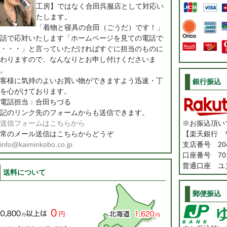
工房】ではなく合田呉服店として対応い
たします。
「着物と寝具の合田（ごうだ）です！」
話で応対いたします「ホームページを見ての電話で
・・・」と言っていただければすぐに担当のものに
わりますので、なんなりとお申し付けくださいま
。
客様に気持のよいお買い物ができますよう迅速・丁
銀行振込
を心がけております。
電話担当：合田ちづる
記のリンク先のフォームからも送信できます。
送信フォームはこちらから
※お振込頂い
常のメール送信はこちらからどうぞ
【楽天銀行 
info@kaiminkobo.co.jp
支店番号 20
口座番号 701
普通口座 ユ
送料について
郵便振込