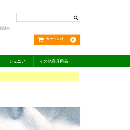
員登録
カートの中
0
ジュニア
»
その他寝具用品
»