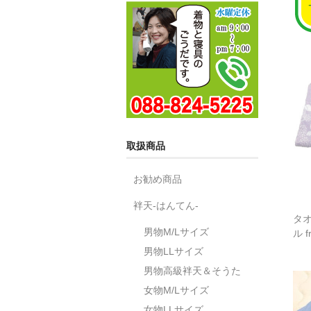
取扱商品
お勧め商品
袢天-はんてん-
タオ
男物M/Lサイズ
ル f
男物LLサイズ
男物高級袢天＆そうた
女物M/Lサイズ
女物LLサイズ