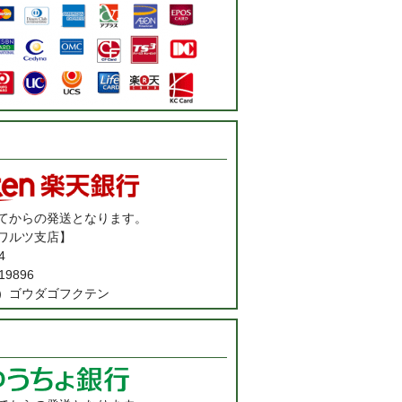
てからの発送となります。
ワルツ支店】
4
9896
）ゴウダゴフクテン