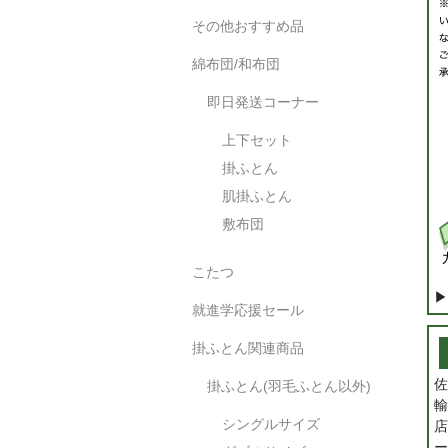
その他おすすめ品
綿布団/和布団
即日発送コーナー
上下セット
掛ふとん
肌掛ふとん
敷布団
こたつ
▶
就進学応援セール
掛ふとん関連商品
佐
掛ふとん(羽毛ふとん以外)
輸
シングルサイズ
店
ー