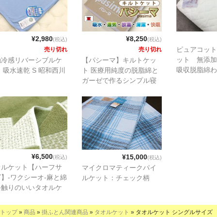
¥2,980
¥8,250
(税込)
(税込)
ピュアコット
売り切れ
売り切れ
ット 無添加
触冷感リバーシブルケ
【パシーマ】キルトケッ
吸収脱脂綿わ
 吸水速乾 S 昭和西川
ト 医療用純度の脱脂綿と
ガーゼで作るシンプル寝
具 日本製
¥6,500
¥15,000
(税込)
(税込)
オルケット【ハーフサ
マイクロマティークパイ
】-ワクシーオ-麻と綿
ルケット：チェック柄
手触りのいいタオルケ
トです。
トップ
»
商品
»
掛ふとん関連商品
»
タオルケット
» タオルケット シングルサイズ