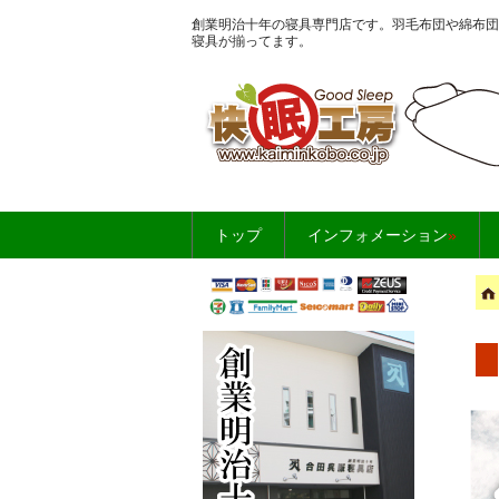
創業明治十年の寝具専門店です。羽毛布団や綿布団
寝具が揃ってます。
お布団・寝具のこ
トップ
インフォメーション
»