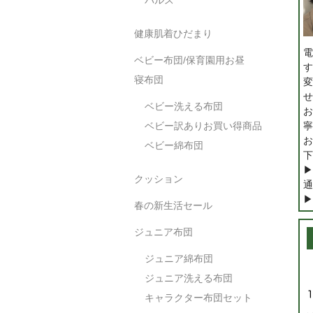
健康肌着ひだまり
電
ベビー布団/保育園用お昼
す
寝布団
変
せ
ベビー洗える布団
お
寧
ベビー訳ありお買い得商品
お
ベビー綿布団
下
▶
クッション
通
▶
春の新生活セール
ジュニア布団
ジュニア綿布団
ジュニア洗える布団
キャラクター布団セット