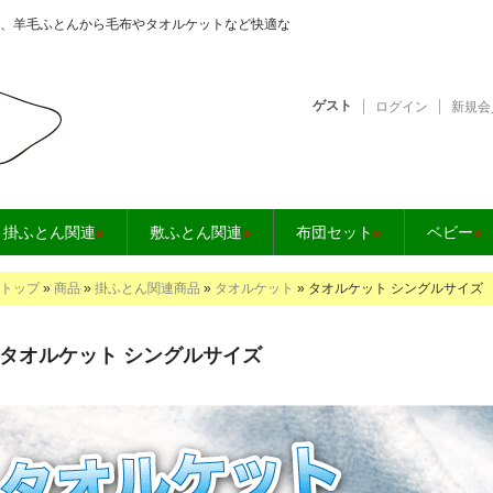
、羊毛ふとんから毛布やタオルケットなど快適な
ゲスト
ログイン
新規会
となら【快眠工房】
掛ふとん関連
»
敷ふとん関連
»
布団セット
»
ベビー
»
トップ
»
商品
»
掛ふとん関連商品
»
タオルケット
» タオルケット シングルサイズ
タオルケット シングルサイズ