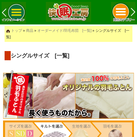
トップ
»
商品
»
オーダーメイド/羽毛布団 [一覧]
» シングルサイズ [一
覧]
シングルサイズ [一覧]