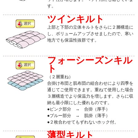
す。
ツインキルト
上部と下部の立体キルトをさらに２層構造に
し、ボリュームアップさせましたので、寒い
地方でも保温性抜群です。
フォーシーズンキル
ト
（２層重ね）
合掛け布団と肌布団の組合わせにより四季を
通じてご使用できます。重ねて使用した場合
３層構造でより保温力を増します。さらに収
納も最小限にした優れものです。
●ピンク部分 → 合掛（厚手）
●ブルー部分 → 肌掛（薄手）
●２枚合わせてもずれないホック付。
薄型キルト