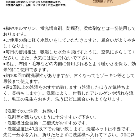
●糊やホルマリン、蛍光増白剤、防腐剤、柔軟剤などは一切使用して
おりません。
●ご使用の前に軽く水洗いをしていただきますと、風合いがよりやさ
しくなります。
●毎日の使用後は、吸湿した水分を飛ばすように、空気にさらしてく
ださい。また、火気には近づけないで下さい。
●冬は、布団・毛布などの内側に併用されるとより暖かさを保ち、効
果的にご使用できます。
●約100回の耐洗濯性がありますが、古くなってもゾーキン等として
最後まで使えます。
●週1回以上の洗濯をおすすめ致します（洗濯したほうが気持ちよ
く、長持ちします）。洗濯により、付着したアレルゲンや汚れを流
し、毛玉の発生をおさえ、洗うほどに風合いもよくなります。
【洗濯でのご注意・お願い】
・洗剤等が残らないように十分すすいで下さい。
・洗濯機は全自動・二槽式がおすすめです。
・洗濯温度は40度以下でお願い致します。洗濯ネットは不要です。
先に十分水を入れ、折りたたまずに洗濯機へ入れて下さい。(特に斜