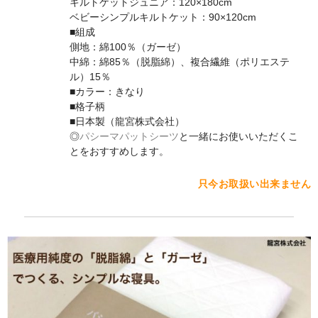
キルトケットジュニア：120×180cm
ベビーシンプルキルトケット：90×120cm
■組成
側地：綿100％（ガーゼ）
中綿：綿85％（脱脂綿）、複合繊維（ポリエステ
ル）15％
■カラー：きなり
■格子柄
■日本製（龍宮株式会社）
◎
パシーマパットシーツ
と一緒にお使いいただくこ
とをおすすめします。
只今お取扱い出来ません