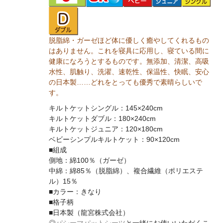
脱脂綿・ガーゼほど体に優しく癒やしてくれるもの
はありません。これを寝具に応用し、寝ている間に
健康になろうとするものです。無添加、清潔、高吸
水性、肌触り、洗濯、速乾性、保温性、快眠、安心
の日本製……どれをとっても優秀で素晴らしいで
す。
キルトケットシングル：145×240cm
キルトケットダブル：180×240cm
キルトケットジュニア：120×180cm
ベビーシンプルキルトケット：90×120cm
■組成
側地：綿100％（ガーゼ）
中綿：綿85％（脱脂綿）、複合繊維（ポリエステ
ル）15％
■カラー：きなり
■格子柄
■日本製（龍宮株式会社）