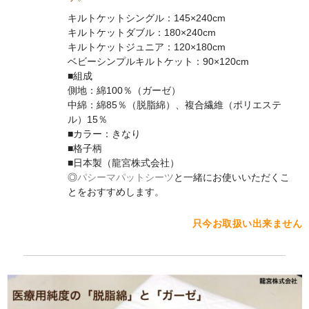
キルトケットシングル：145×240cm
キルトケットダブル：180×240cm
キルトケットジュニア：120×180cm
ベビーシンプルキルトケット：90×120cm
■組成
側地：綿100％（ガーゼ）
中綿：綿85％（脱脂綿）、複合繊維（ポリエステ
ル）15％
■カラー：きなり
■格子柄
■日本製（龍宮株式会社）
◎
パシーマパットシーツ
と一緒にお使いいただくこ
とをおすすめします。
只今お取扱い出来ません