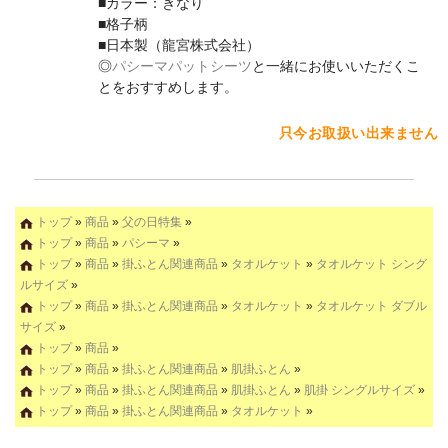
■カラー：きなり
■格子柄
■日本製（龍宮株式会社）
◎
パシーマパットシーツ
と一緒にお使いいただくこ
とをおすすめします。
只今お取扱い出来ません
トップ
»
商品
»
父の日特集
»
トップ
»
商品
»
パシーマ
»
トップ
»
商品
»
掛ふとん関連商品
»
タオルケット
»
タオルケット シング
ルサイズ
»
トップ
»
商品
»
掛ふとん関連商品
»
タオルケット
»
タオルケット ダブル
サイズ
»
トップ
»
商品
»
トップ
»
商品
»
掛ふとん関連商品
»
肌掛ふとん
»
トップ
»
商品
»
掛ふとん関連商品
»
肌掛ふとん
»
肌掛 シングルサイズ
»
トップ
»
商品
»
掛ふとん関連商品
»
タオルケット
»