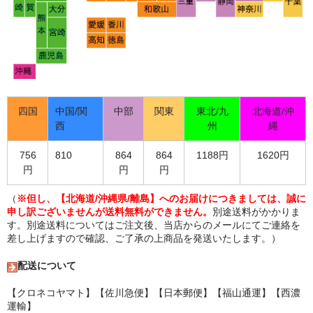
四国
中国/関
中部
関東
東北/九
北海道/沖
西
州
縄
756
810
864
864
1188円
1620円
円
円
円
（
※但し、【北海道/沖縄県/離島】へのお届けにつきましては、誠に
申し訳ございませんが送料無料ができません。
別途送料がかかりま
す。別途送料についてはご注文後、当店からのメールにてご連絡を
差し上げますので確認、ご了承の上商品を発送いたします。）
配送について
【クロネコヤマト】【佐川急便】【日本郵便】【福山通運】【西濃
運輸】