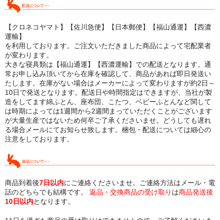
【クロネコヤマト】【佐川急便】【日本郵便】【福山通運】【西濃
運輸】
を利用しております。ご注文いただきました商品によって宅配業者
が変わります。
大きな寝具類は【福山通運】【西濃運輸】での配送となります。通
常お申し込み頂いてから在庫を確認して、商品があれば即日発送い
たします。在庫がない場合はメーカーによって変わりますが約2日～
10日で発送となります。配送日や時間指定はできますが、当社が製
造をしてます綿ふとん、座布団、こたつ、ベビーふとんなど関して
は時期によっては1週間から2週間まっていただくことがございます
が大量生産ではないため何卒ご了承くださいませ。どうしても遅れ
る場合メールにてお知らせ致します。梱包・配送については細心の
注意をしております。
商品到着後
7日以内
にご連絡くださいませ。ご連絡方法はメール・電
話のどちらでも結構です。
返品・交換商品の受け取り
は
商品発送後
10日以内
となります。