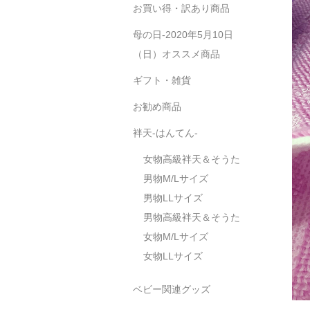
お買い得・訳あり商品
母の日-2020年5月10日
（日）オススメ商品
ギフト・雑貨
お勧め商品
袢天-はんてん-
女物高級袢天＆そうた
男物M/Lサイズ
男物LLサイズ
男物高級袢天＆そうた
女物M/Lサイズ
女物LLサイズ
ベビー関連グッズ