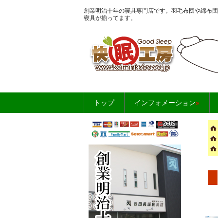
創業明治十年の寝具専門店です。羽毛布団や綿布団
寝具が揃ってます。
お布団・寝具のこ
トップ
インフォメーション
»