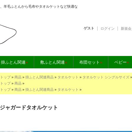
、羊毛ふとんから毛布やタオルケットなど快適な
ゲスト
ログイン
新規会
となら【快眠工房】
掛ふとん関連
»
敷ふとん関連
»
布団セット
»
ベビー
»
トップ
»
商品
»
掛ふとん関連商品
»
タオルケット
»
タオルケット シングルサイズ
トップ
»
商品
»
トップ
»
商品
»
掛ふとん関連商品
»
タオルケット
»
ジャガードタオルケット