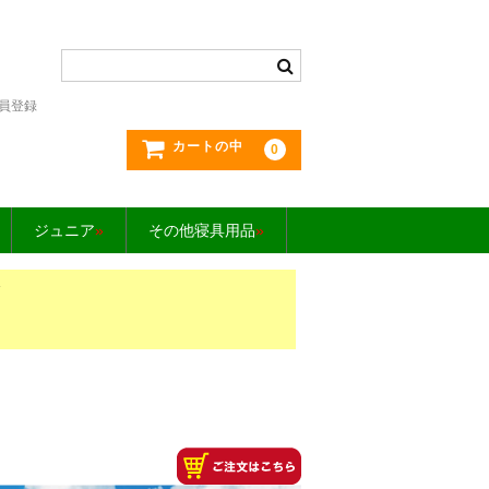
員登録
カートの中
0
ジュニア
»
その他寝具用品
»
»