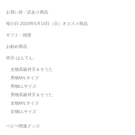
お買い得・訳あり商品
母の日-2020年5月10日（日）オススメ商品
ギフト・雑貨
お勧め商品
袢天-はんてん-
女物高級袢天＆そうた
男物M/Lサイズ
男物LLサイズ
男物高級袢天＆そうた
女物M/Lサイズ
女物LLサイズ
ベビー関連グッズ