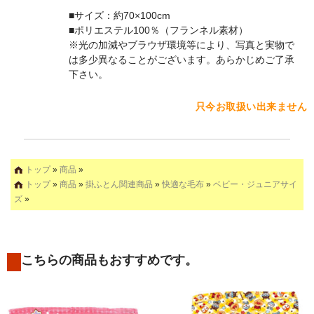
■サイズ：約70×100cm
■ポリエステル100％（フランネル素材）
※光の加減やブラウザ環境等により、写真と実物で
は多少異なることがございます。あらかじめご了承
下さい。
只今お取扱い出来ません
トップ
»
商品
»
トップ
»
商品
»
掛ふとん関連商品
»
快適な毛布
»
ベビー・ジュニアサイ
ズ
»
こちらの商品もおすすめです。