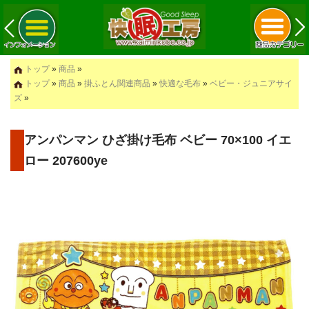
トップ
»
商品
»
トップ
»
商品
»
掛ふとん関連商品
»
快適な毛布
»
ベビー・ジュニアサイ
ズ
»
アンパンマン ひざ掛け毛布 ベビー 70×100 イエ
ロー 207600ye