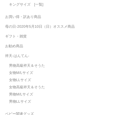
キングサイズ [一覧]
お買い得・訳あり商品
母の日-2020年5月10日（日）オススメ商品
ギフト・雑貨
お勧め商品
袢天-はんてん-
男物高級袢天＆そうた
女物M/Lサイズ
女物LLサイズ
女物高級袢天＆そうた
男物M/Lサイズ
男物LLサイズ
ベビー関連グッズ