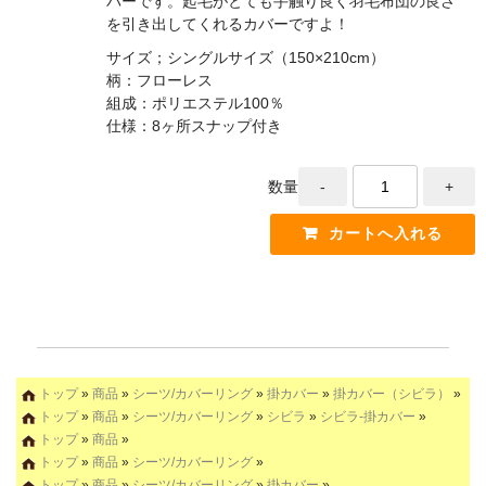
バーです。起毛がとても手触り良く羽毛布団の良さ
を引き出してくれるカバーですよ！
サイズ；シングルサイズ（150×210cm）
柄：フローレス
組成：ポリエステル100％
仕様：8ヶ所スナップ付き
数量
トップ
»
商品
»
シーツ/カバーリング
»
掛カバー
»
掛カバー（シビラ）
»
トップ
»
商品
»
シーツ/カバーリング
»
シビラ
»
シビラ-掛カバー
»
トップ
»
商品
»
トップ
»
商品
»
シーツ/カバーリング
»
トップ
»
商品
»
シーツ/カバーリング
»
掛カバー
»