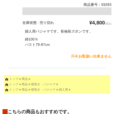
商品番号：59283
¥4,800
在庫状態 : 売り切れ
(税込)
婦人用パジャマです。長袖長ズボンです。
綿100％
バスト79-87cm
只今お取扱い出来ません
トップ
»
商品
»
トップ
»
商品
»
寝巻き・パジャマ
»
トップ
»
商品
»
寝巻き・パジャマ
»
婦人用
»
こちらの商品もおすすめです。