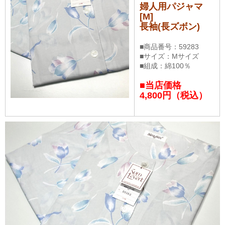
婦人用パジャマ
[M]
長袖(長ズボン)
■商品番号：59283
■サイズ：Mサイズ
■組成：綿100％
■当店価格
4,800円（税込）