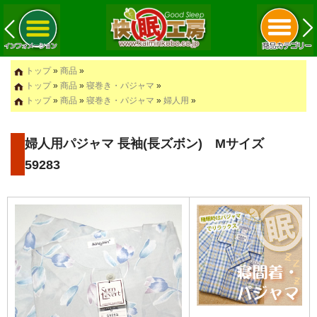
トップ
»
商品
»
トップ
»
商品
»
寝巻き・パジャマ
»
トップ
»
商品
»
寝巻き・パジャマ
»
婦人用
»
婦人用パジャマ 長袖(長ズボン) Mサイズ
59283