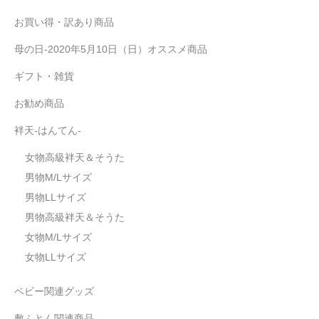
お買い得・訳あり商品
母の日-2020年5月10日（日）オススメ商品
ギフト・雑貨
お勧め商品
袢天-はんてん-
女物高級袢天＆そうた
男物M/Lサイズ
男物LLサイズ
男物高級袢天＆そうた
女物M/Lサイズ
女物LLサイズ
ベビー関連グッズ
敷ふとん関連商品