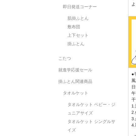
よ
即日発送コーナー
肌掛ふとん
敷布団
上下セット
掛ふとん
こたつ
就進学応援セール
●
風
掛ふとん関連商品
日
タオルケット
午
干
タオルケット ベビー・ジ
1
2
ュニアサイズ
3
タオルケット シングルサ
4
イズ