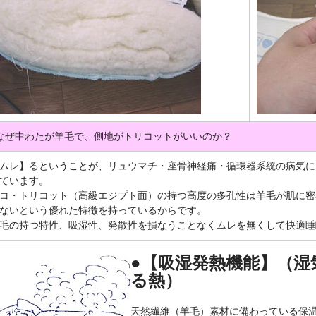
なぜ中わたが羊毛で、側地がトリコットがいいのか？
ムレ】るということが、リュウマチ・座骨神経痛・循環器系統の病気に
ています。
コ・トリコット（高級エジプト面）の持つ高度の多孔性は羊毛が肌に密
ないという優れた特徴を持っているからです。
毛の持つ特性、吸湿性、発散性を損なうことなくムレを無くして快適睡
●【吸湿発熱機能】（湿
る熱）
天然繊維（羊毛）素材に備わっている保