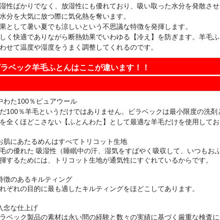
湿性ばかりでなく、放湿性にも優れており、吸い取った水分を発散させ
水分を大気に放つ際に気化熱を奪います。
果として暑い夏でも涼しいという不思議な特徴を発揮します。
しく快適でありながら断熱効果でいわゆる【冷え】を防ぎます。羊毛ふ
わせて温度や湿度をうまく調整してくれるのです。
ビラベック羊毛ふとんはここが違います！！
中わた100％ピュアウール
だ100％羊毛というだけではありません。ビラベックは最小限度の洗
を全くほどこさない【ふとんわた】として最適な羊毛だけを使用してお
お肌にあたるめんはすべてトリコット生地
毛の優れた 吸湿性（睡眠中の汗、湿気をすばやく吸収して、いつもおふ
揮するためには、トリコット生地が通気性にすぐれているからです。
特徴のあるキルティング
れぞれの目的に最も適したキルティングをほどこしてあります。
入念な仕上げ
ラベック製品の素材は永い間の経験と数々の実績に基づく厳重な検査に