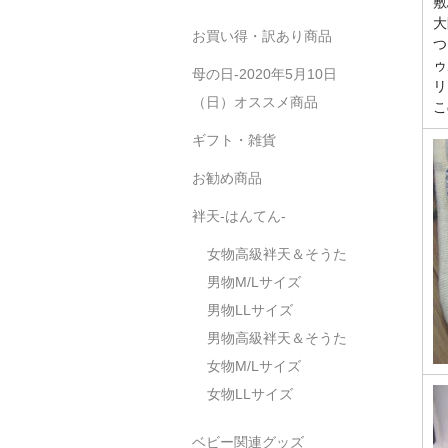
敷
大
お買い得・訳あり商品
つ
ゥ
母の日-2020年5月10日
リ
（日）オススメ商品
こ
ギフト・雑貨
お勧め商品
袢天-はんてん-
女物高級袢天＆そうた
男物M/Lサイズ
男物LLサイズ
男物高級袢天＆そうた
女物M/Lサイズ
女物LLサイズ
ベビー関連グッズ