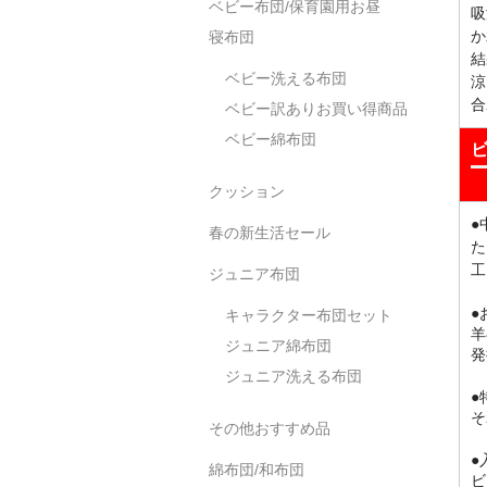
ベビー布団/保育園用お昼
吸
か
寝布団
結
ベビー洗える布団
涼
合
ベビー訳ありお買い得商品
ベビー綿布団
クッション
●
春の新生活セール
た
工
ジュニア布団
●
キャラクター布団セット
羊
ジュニア綿布団
発
ジュニア洗える布団
●
そ
その他おすすめ品
●
綿布団/和布団
ビ