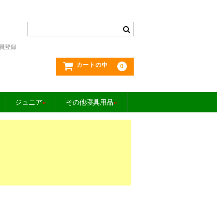
員登録
カートの中
0
ジュニア
»
その他寝具用品
»