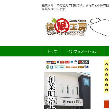
創業明治十年の寝具専門店です。羽毛布団や綿布団
寝具が揃ってます。
お布団・寝具のこ
トップ
インフォメーション
»