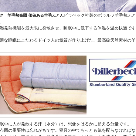
ビラベック社製のボゥルフ羊毛敷ふと
ク 羊毛敷布団 価値ある羊毛ふとん
、
湿発熱機能を最大限に発散させ、睡眠中に低下する体温を温め快適です
適な睡眠にこだわるドイツ人の気質が作り上げた、最高級天然素材の羊
眠中に人が発散する汗（水分）は、想像をはるかに超える分量です。
布団の重要性は忘れがちです。寝具の中でもっとも気を配らなければな