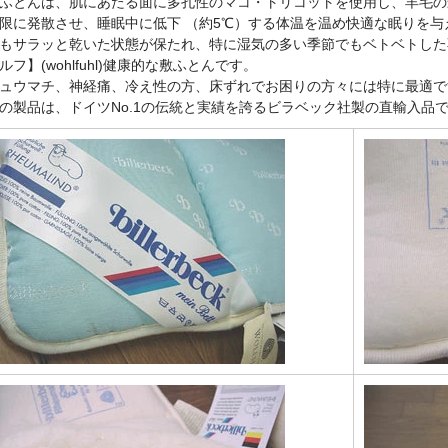
ふとんは、肌にあたる面に多孔性のマコ・トリコットを使用し、羊毛の
限に発散させ、睡眠中に低下 （約5℃）する体温を温め快適な眠りを
もサラッと乾いた状態が保たれ、特に湿気の多い季節でもベトベトした
ルフ】(wohlfuhl)健康的な敷ふとんです。
ュウマチ、神経痛、冷え性の方、床ずれでお困りの方々には特に最適で
の製品は、ドイツNo.1の伝統と実績を誇るビラベック社製の直輸入品