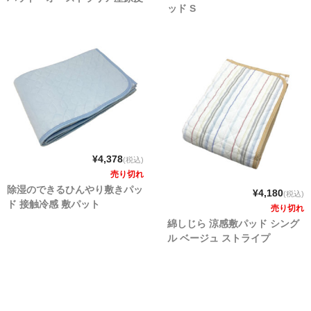
ッド S
¥4,378
(税込)
売り切れ
除湿のできるひんやり敷きパッ
¥4,180
(税込)
ド 接触冷感 敷パット
売り切れ
綿しじら 涼感敷パッド シング
ル ベージュ ストライプ