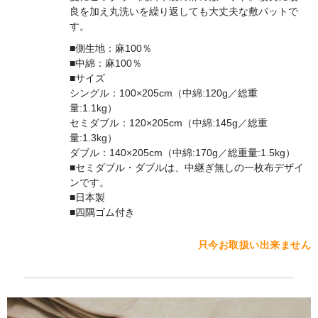
良を加え丸洗いを繰り返しても大丈夫な敷パットで
す。
■側生地：麻100％
■中綿：麻100％
■サイズ
シングル：100×205cm（中綿:120g／総重
量:1.1kg）
セミダブル：120×205cm（中綿:145g／総重
量:1.3kg）
ダブル：140×205cm（中綿:170g／総重量:1.5kg）
■セミダブル・ダブルは、中継ぎ無しの一枚布デザイ
ンです。
■日本製
■四隅ゴム付き
只今お取扱い出来ません