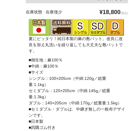
¥18,800
在庫状態 : 在庫僅少
(税込)
夏にピッタリ！純日本製の麻の敷パット。改良に改
良を加え丸洗いを繰り返しても大丈夫な敷パットで
す。
■側生地：麻100％
■中綿：麻100％
■サイズ
シングル：100×205cm（中綿:120g／総重
量:1.1kg）
セミダブル：120×205cm（中綿:145g／総重
量:1.3kg）
ダブル：140×205cm（中綿:170g／総重量:1.5kg）
■セミダブル・ダブルは、中継ぎ無しの一枚布デザイ
ンです。
■日本製
■四隅ゴム付き