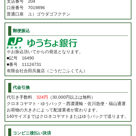
支店番号 204
口座番号 7019896
普通口座 ユ）ゴウダゴフクテン
郵便振込
※お振込頂いてからの発送となります。
■記号 16490
■番号 11124731
有限会社合田呉服店（ごうだごふくてん）
代金引換
代引き手数料
324円
（30,000円以上は無料）
クロネコヤマト・ゆうパック・西濃運輸・佐川急便・福山通運
お荷物の大きさによって配達業者が変わります。
140サイズまではクロネコヤマトまたはゆうパックで送ります。
コンビニ後払い決済