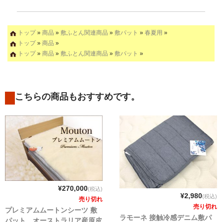
トップ
»
商品
»
敷ふとん関連商品
»
敷パット
»
春夏用
»
トップ
»
商品
»
トップ
»
商品
»
敷ふとん関連商品
»
敷パット
»
こちらの商品もおすすめです。
¥270,000
(税込)
¥2,980
(税込)
売り切れ
売り切れ
プレミアムムートンシーツ 敷
ラモーネ 接触冷感デニム敷パ
パット オーストラリア産原皮