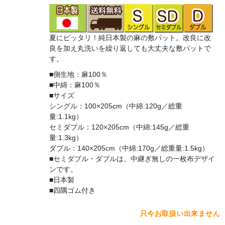
夏にピッタリ！純日本製の麻の敷パット。改良に改
良を加え丸洗いを繰り返しても大丈夫な敷パットで
す。
■側生地：麻100％
■中綿：麻100％
■サイズ
シングル：100×205cm（中綿:120g／総重
量:1.1kg）
セミダブル：120×205cm（中綿:145g／総重
量:1.3kg）
ダブル：140×205cm（中綿:170g／総重量:1.5kg）
■セミダブル・ダブルは、中継ぎ無しの一枚布デザイ
ンです。
■日本製
■四隅ゴム付き
只今お取扱い出来ません