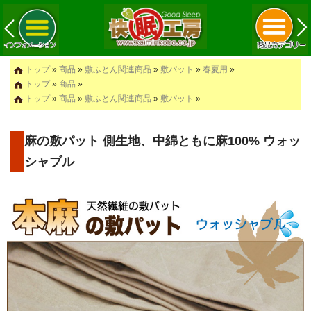
トップ
»
商品
»
敷ふとん関連商品
»
敷パット
»
春夏用
»
トップ
»
商品
»
トップ
»
商品
»
敷ふとん関連商品
»
敷パット
»
麻の敷パット 側生地、中綿ともに麻100% ウォッ
シャブル