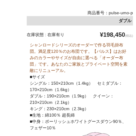
商品番号：pulse-umo-p
ダブル
¥198,450
在庫状態 : 在庫有り
(税込)
シャンロードシリーズのオーダーで作る羽毛掛布
団。満足度120％のお布団です。【パルス】はお好
みのカラーやサイズが自由に選べる「オーダー布
団」です。あなたのご家族とプライベート空間を素
敵にリニューアル。
■サイズ
シングル：150×210cm（1.4kg） セミダブル：
170×210cm（1.6kg）
ダブル：190×210cm（1.9kg） クイーン：
210×210cm（2.1kg）
キング：230×210cm（2.3kg）
■生地：綿100％ 超長綿
■中身：ポーリッシュホワイトグースダウン90％、
フェザー10％