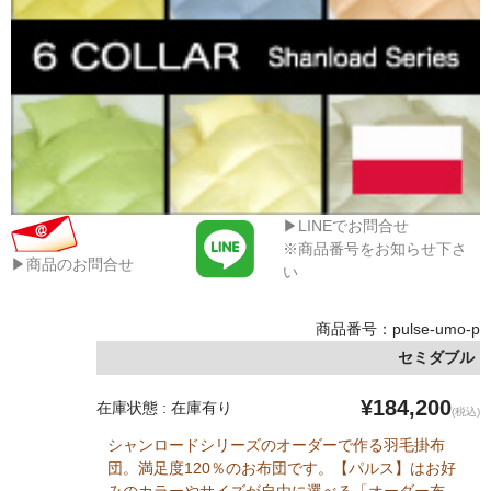
▶LINEでお問合せ
※商品番号をお知らせ下さ
▶商品のお問合せ
い
商品番号：pulse-umo-p
セミダブル
¥184,200
在庫状態 : 在庫有り
(税込)
シャンロードシリーズのオーダーで作る羽毛掛布
団。満足度120％のお布団です。【パルス】はお好
みのカラーやサイズが自由に選べる「オーダー布