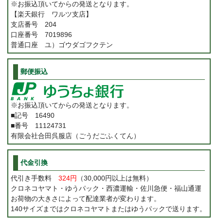
※お振込頂いてからの発送となります。
【楽天銀行 ワルツ支店】
支店番号 204
口座番号 7019896
普通口座 ユ）ゴウダゴフクテン
郵便振込
※お振込頂いてからの発送となります。
■記号 16490
■番号 11124731
有限会社合田呉服店（ごうだごふくてん）
代金引換
代引き手数料
324円
（30,000円以上は無料）
クロネコヤマト・ゆうパック・西濃運輸・佐川急便・福山通運
お荷物の大きさによって配達業者が変わります。
140サイズまではクロネコヤマトまたはゆうパックで送ります。