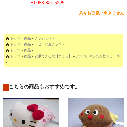
TEL088-824-5225
只今お取扱い出来ません
トップ
»
商品
»
クッション
»
トップ
»
商品
»
ベビー関連グッズ
»
トップ
»
商品
»
トップ
»
商品
»
安眠できる枕【まくら】
»
アンパンマン抱き枕シリーズ
»
こちらの商品もおすすめです。