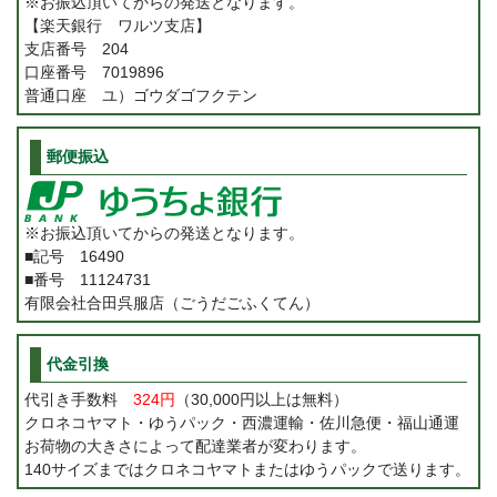
※お振込頂いてからの発送となります。
【楽天銀行 ワルツ支店】
支店番号 204
口座番号 7019896
普通口座 ユ）ゴウダゴフクテン
郵便振込
※お振込頂いてからの発送となります。
■記号 16490
■番号 11124731
有限会社合田呉服店（ごうだごふくてん）
代金引換
代引き手数料
324円
（30,000円以上は無料）
クロネコヤマト・ゆうパック・西濃運輸・佐川急便・福山通運
お荷物の大きさによって配達業者が変わります。
140サイズまではクロネコヤマトまたはゆうパックで送ります。