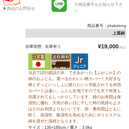
※商品番号をお知らせ下さ
▶商品のお問合せ
い
商品番号：jrkakelong
上質綿
¥19,000
在庫状態 : 在庫有り
(税込)
当店で試行錯誤の末、できあがった【ふかふか】の
綿のおふとん。選べるかわいい柄カバー！大好きな
柄とずっといっしょに眠りたい☆市販されてる布団
カバーとは違い、ふとん生地ですので丈夫で何度も
洗濯されてもしっかりしています。綿のお布団は保
湿性に優れ、天気の良い日に干した時の気持ちよさ
はどのお布団よりもいいです。掛・敷布団はともに
軽く、保湿性、吸湿性を高めるためにポリエステル
綿を混ぜた混綿となります。
サイズ：135×185cm／重さ：3.0kg