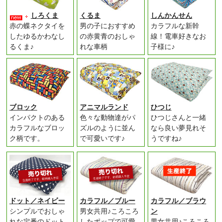
しろくま
くるま
しんかんせん
赤の蝶ネクタイを
男の子におすすめ
カラフルな新幹
したゆるかわなし
の赤黄青のおしゃ
線！電車好きなお
るくま♪
れな車柄
子様に♪
ブロック
アニマルランド
ひつじ
インパクトのある
色々な動物達がパ
ひつじさんと一緒
カラフルなブロッ
ズルのように並ん
なら良い夢見れそ
ク柄です。
で可愛いです♪
うですね♪
ドット／ネイビー
カラフル／ブルー
カラフル／ブラウ
シンプルでおしゃ
男女共用♪ころころ
ン
れな定番のドット
したポップで可愛
男女共用♪ころころ