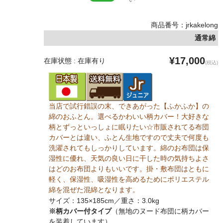
商品番号：jrkakelong
通常綿
¥17,000
在庫状態 : 在庫有り
(税込)
当店で試行錯誤の末、できあがった【ふかふか】の
綿のおふとん。選べるかわいい柄カバー！大好きな
柄とずっといっしょに眠りたい☆市販されてる布団
カバーとは違い、ふとん生地ですので丈夫で何度も
洗濯されてもしっかりしています。綿のお布団は保
湿性に優れ、天気の良い日に干した時の気持ちよさ
はどのお布団よりもいいです。掛・敷布団はともに
軽く、保湿性、吸湿性を高めるためにポリエステル
綿を混ぜた混綿となります。
サイズ：135×185cm／重さ：3.0kg
※柄カバー付タイプ
（無地のヌード布団に柄カバー
を装着しています）