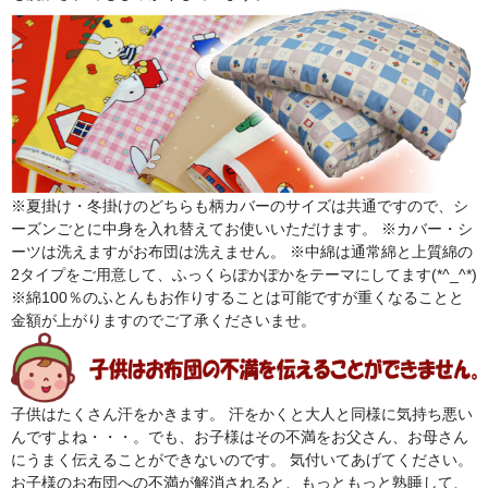
※夏掛け・冬掛けのどちらも柄カバーのサイズは共通ですので、シ
ーズンごとに中身を入れ替えてお使いいただけます。 ※カバー・シ
ーツは洗えますがお布団は洗えません。 ※中綿は通常綿と上質綿の
2タイプをご用意して、ふっくらぽかぽかをテーマにしてます(*^_^*)
※綿100％のふとんもお作りすることは可能ですが重くなることと
金額が上がりますのでご了承くださいませ。
子供はたくさん汗をかきます。 汗をかくと大人と同様に気持ち悪い
んですよね・・・。でも、お子様はその不満をお父さん、お母さん
にうまく伝えることができないのです。 気付いてあげてください。
お子様のお布団への不満が解消されると、もっともっと熟睡して、