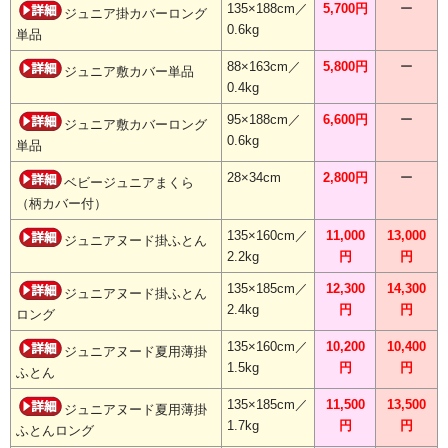
135×188cm／
5,700円
ー
ジュニア掛カバーロング
0.6kg
単品
88×163cm／
5,800円
ー
ジュニア敷カバー単品
0.4kg
95×188cm／
6,600円
ー
ジュニア敷カバーロング
0.6kg
単品
28×34cm
2,800円
ー
ベビージュニアまくら
（柄カバー付）
135×160cm／
11,000
13,000
ジュニアヌード掛ふとん
2.2kg
円
円
135×185cm／
12,300
14,300
ジュニアヌード掛ふとん
2.4kg
円
円
ロング
135×160cm／
10,200
10,400
ジュニアヌード夏用薄掛
1.5kg
円
円
ふとん
135×185cm／
11,500
13,500
ジュニアヌード夏用薄掛
1.7kg
円
円
ふとんロング