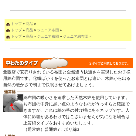
トップ
»
商品
»
トップ
»
商品
»
ジュニア布団
»
トップ
»
商品
»
ジュニア布団
»
ジュニア綿布団
»
量販店で安売りされている布団と全然違う快適さを実現したお子様
用綿布団です。化繊ばかりを使ったお布団とは違い、木綿から出る
自然の暖かさで朝まで快眠させてあげましょう。
綿布団の暖かさを追求した天然木綿を使用しています。
お布団の中身に黒い点のようなものがうっすらと確認で
きますが、これは綿の茎の付け根にあるネップです。人
体に影響があるわけではございませんが気になる場合は
上質綿タイプをおすすめいたします。
（通常綿）普通綿7：ポリ綿3