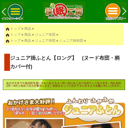
トップ
»
商品
»
トップ
»
商品
»
ジュニア布団
»
トップ
»
商品
»
ジュニア布団
»
ジュニア綿布団
»
ジュニア掛ふとん【ロング】 (ヌード布団・柄
カバー付)