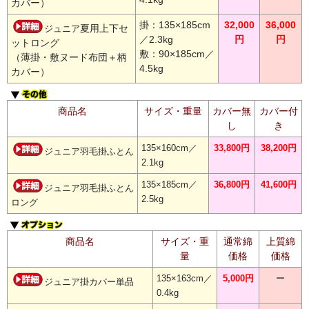
カバー）
掛：135×185cm
32,000
36,000
夏用上下セ
ジュニア
／2.3kg
円
円
ットロング
敷：90×185cm／
（薄掛・敷ヌード布団＋柄
4.5kg
カバー）
商品名
サイズ・重量
カバー無
カバー付
し
き
135×160cm／
33,800円
38,200円
ジュニア羽毛掛ふとん
2.1kg
135×185cm／
36,800円
41,600円
ジュニア羽毛掛ふとん
2.5kg
ロング
商品名
サイズ・重
通常綿
上質綿
量
価格
価格
135×163cm／
5,000円
ー
ジュニア掛カバー単品
0.4kg