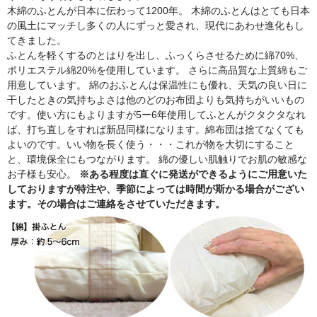
木綿のふとんが日本に伝わって1200年。 木綿のふとんはとても日本
の風土にマッチし多くの人にずっと愛され、現代にあわせ進化もし
てきました。
ふとんを軽くするのとはりを出し、ふっくらさせるために綿70%、
ポリエステル綿20%を使用しています。 さらに高品質な上質綿もご
用意しています。 綿のおふとんは保温性にも優れ、天気の良い日に
干したときの気持ちよさは他のどのお布団よりも気持ちがいいもの
です。使い方にもよりますが5ー6年使用してふとんがクタクタなれ
ば、打ち直しをすれば新品同様になります。綿布団は捨てなくても
よいのです。いい物を長く使う・・・これが物を大切にすること
と、環境保全にもつながります。 綿の優しい肌触りでお肌の敏感な
お子様も安心。
※ある程度は直ぐに発送ができるようにご用意いた
しておりますが特注や、季節によっては時間が斯かる場合がござい
ます。その場合はご連絡をさせていただきます。