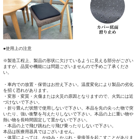
●使用上の注意
※製造工程上、製品の形状に欠けているように見える部分がござい
ますが、品質や機能には問題ございませんので予めご了承くださ
い。
・車内での放置・保管はお控え下さい。温度変化により製品の劣化
を招く恐れがあります。
・変形・変質・火傷または火災の原因となりますので、火気には近
づけないで下さい。
・折り畳んだ状態で使用しないで下さい。本品を先の尖った物で突
いたり、強い衝撃を与えたりしないで下さい。本品の上に重い物や
熱い物を長時間固定して置かないで下さい。
・本品の上で飛び跳ねたり飛び乗ったりしないで下さい。
本品は医療用器具ではございません。
・体質によっては、かゆみ・かぶれ・発疹等を起こすことがありま