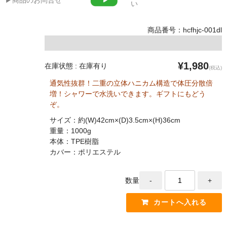
い
商品番号：hcfhjc-001dl
¥1,980
在庫状態 : 在庫有り
(税込)
通気性抜群！二重の立体ハニカム構造で体圧分散倍
増！シャワーで水洗いできます。ギフトにもどう
ぞ。
サイズ：約(W)42cm×(D)3.5cm×(H)36cm
重量：1000g
本体：TPE樹脂
カバー：ポリエステル
数量