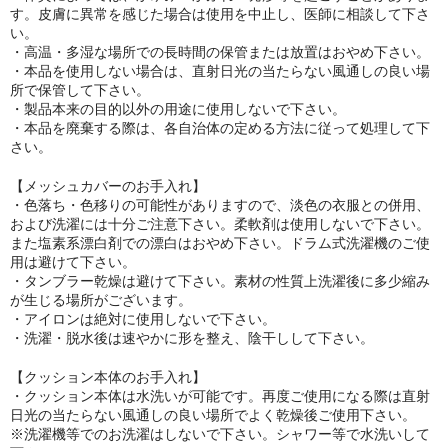
す。皮膚に異常を感じた場合は使用を中止し、医師に相談して下さ
い。
・高温・多湿な場所での長時間の保管または放置はおやめ下さい。
・本品を使用しない場合は、直射日光の当たらない風通しの良い場
所で保管して下さい。
・製品本来の目的以外の用途に使用しないで下さい。
・本品を廃棄する際は、各自治体の定める方法に従って処理して下
さい。
【メッシュカバーのお手入れ】
・色落ち・色移りの可能性がありますので、淡色の衣服との併用、
および洗濯には十分ご注意下さい。柔軟剤は使用しないで下さい。
また塩素系漂白剤での漂白はおやめ下さい。ドラム式洗濯機のご使
用は避けて下さい。
・タンブラー乾燥は避けて下さい。素材の性質上洗濯後に多少縮み
が生じる場所がございます。
・アイロンは絶対に使用しないで下さい。
・洗濯・脱水後は速やかに形を整え、陰干しして下さい。
【クッション本体のお手入れ】
・クッション本体は水洗いが可能です。再度ご使用になる際は直射
日光の当たらない風通しの良い場所でよく乾燥後ご使用下さい。
※洗濯機等でのお洗濯はしないで下さい。シャワー等で水洗いして