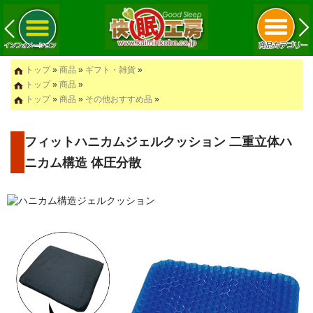
トップ
»
商品
»
ギフト・雑貨
»
トップ
»
商品
»
トップ
»
商品
»
その他おすすめ品
»
フィットハニカムジェルクッション 二重立体ハ
ニカム構造 体圧分散