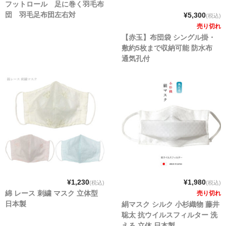
フットロール 足に巻く羽毛布
団 羽毛足布団左右対
¥5,300
(税込)
売り切れ
【赤玉】布団袋 シングル掛・
敷約5枚まで収納可能 防水布
通気孔付
¥1,230
¥1,980
(税込)
(税込)
綿 レース 刺繍 マスク 立体型
売り切れ
日本製
絹マスク シルク 小杉織物 藤井
聡太 抗ウイルスフィルター 洗
える 立体 日本製