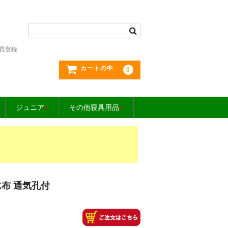
員登録
カートの中
0
ジュニア
»
その他寝具用品
»
布 通気孔付