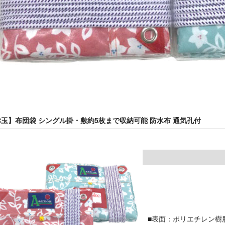
玉】布団袋 シングル掛・敷約5枚まで収納可能 防水布 通気孔付
■表面：ポリエチレン樹