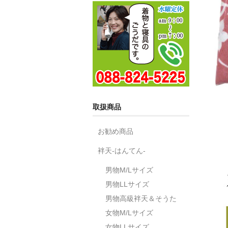
取扱商品
お勧め商品
袢天-はんてん-
男物M/Lサイズ
男物LLサイズ
男物高級袢天＆そうた
女物M/Lサイズ
女物LLサイズ