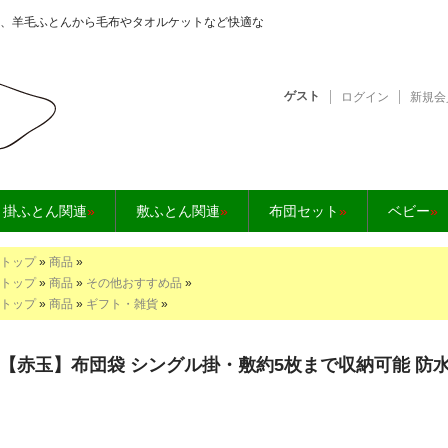
、羊毛ふとんから毛布やタオルケットなど快適な
ゲスト
ログイン
新規会
となら【快眠工房】
掛ふとん関連
»
敷ふとん関連
»
布団セット
»
ベビー
»
トップ
»
商品
»
トップ
»
商品
»
その他おすすめ品
»
トップ
»
商品
»
ギフト・雑貨
»
【赤玉】布団袋 シングル掛・敷約5枚まで収納可能 防水