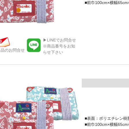
■前巾100cm×横幅65cm
▶LINEでお問合せ
※商品番号をお知
商品のお問合せ
らせ下さい
■表面：ポリエチレン樹
■前巾100cm×横幅65cm