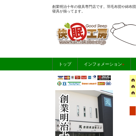
創業明治十年の寝具専門店です。羽毛布団や綿布団
寝具が揃ってます。
お布団・寝具のこ
トップ
インフォメーション
»