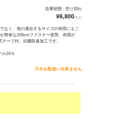
在庫状態 : 売り切れ
¥6,800
(税込)
でなく、他の適合するサイズの布団にもご
が簡単な208cmファスナー使用、布団が
式テープ付。抗菌防臭加工です。
テル20％
只今お取扱い出来ません