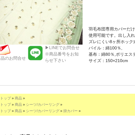
羽毛布団専用カバーだけ
使用可能です。出し入れ
ズレにくい8ヶ所ホック
▶LINEでお問合せ
パイル：綿100％,
※商品番号をお知
基布：綿80％,ポリエス
商品のお問合せ
らせ下さい
サイズ：150×210cm
トップ
»
商品
»
トップ
»
商品
»
シーツ/カバーリング
»
トップ
»
商品
»
シーツ/カバーリング
»
掛カバー
»