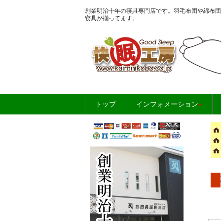
創業明治十年の寝具専門店です。羽毛布団や綿布団
寝具が揃ってます。
お布団・寝具のこ
トップ
インフォメーション
»