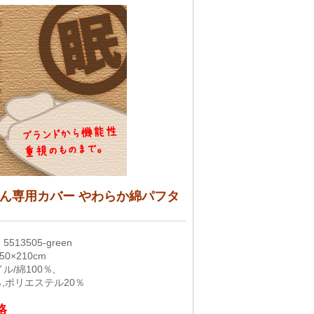
ん専用カバー やわらか綿パフタ
513505-green
0×210cm
ル/綿100％,
％,ポリエステル20％
格