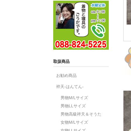
取扱商品
お勧め商品
袢天-はんてん-
男物M/Lサイズ
男物LLサイズ
男物高級袢天＆そうた
女物M/Lサイズ
女物LLサイズ