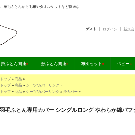
、羊毛ふとんから毛布やタオルケットなど快適な
ゲスト
ログイン
新規会
となら【快眠工房】
掛ふとん関連
»
敷ふとん関連
»
布団セット
»
ベビー
»
トップ
»
商品
»
トップ
»
商品
»
シーツ/カバーリング
»
トップ
»
商品
»
シーツ/カバーリング
»
掛カバー
»
羽毛ふとん専用カバー シングルロング やわらか綿パフ