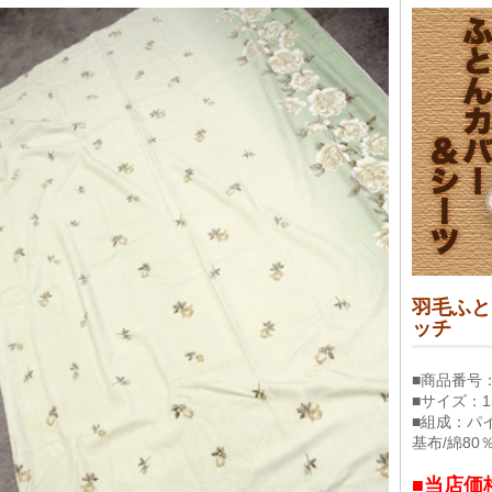
羽毛ふと
ッチ
■商品番号：5
■サイズ：15
■組成：パイ
基布/綿80
■当店価