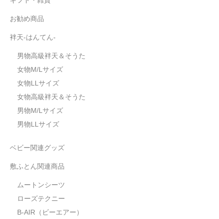
お勧め商品
袢天-はんてん-
男物高級袢天＆そうた
女物M/Lサイズ
女物LLサイズ
女物高級袢天＆そうた
男物M/Lサイズ
男物LLサイズ
ベビー関連グッズ
敷ふとん関連商品
ムートンシーツ
ローズテクニー
B-AIR（ビーエアー）